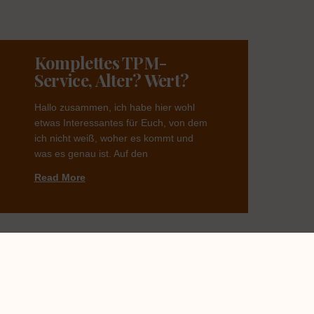
Komplettes TPM-
Service, Alter? Wert?
Hallo zusammen, ich habe hier wohl
etwas Interessantes für Euch, von dem
ich nicht weiß, woher es kommt und
was es genau ist. Auf den
Read More
Welches Dekor?
Habe ein Service von meiner Uroma