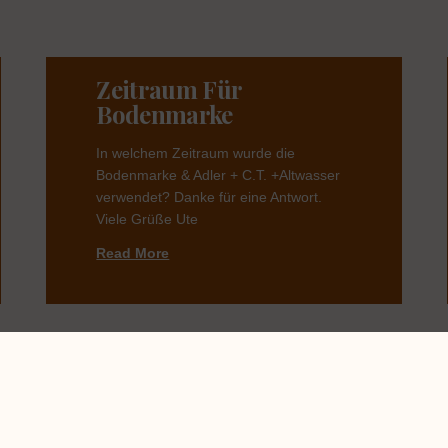
Zeitraum Für
Bodenmarke
In welchem Zeitraum wurde die
Bodenmarke & Adler + C.T. +Altwasser
verwendet? Danke für eine Antwort.
Viele Grüße Ute
Read More
Kanne In Form Einer
Katze