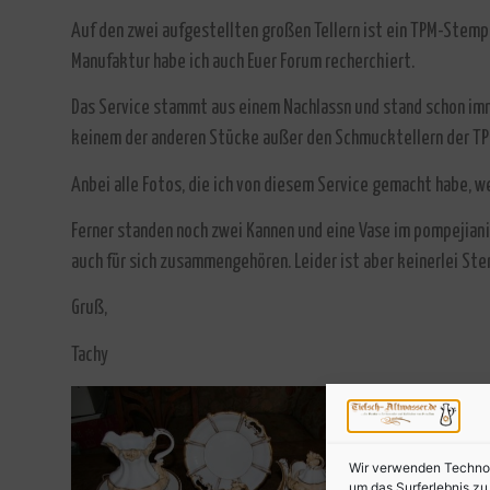
Auf den zwei aufgestellten großen Tellern ist ein TPM-Stemp
Manufaktur habe ich auch Euer Forum recherchiert.
Das Service stammt aus einem Nachlassn und stand schon im
keinem der anderen Stücke außer den Schmucktellern der TPM
Anbei alle Fotos, die ich von diesem Service gemacht habe, w
Ferner standen noch zwei Kannen und eine Vase im pompejianis
auch für sich zusammengehören. Leider ist aber keinerlei S
Gruß,
Tachy
Wir verwenden Technolo
um das Surferlebnis z