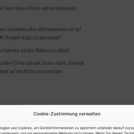
el, über dieses Kürzel und den Namen der
mer zusammen, aber seltsamerweise ist auf
-Stempel drauf, ist das normal?
er kann mir darüber Näheres erzählen?
chen Stil bei diesem Service dabei, die wohl
tempel auf den Böden auszumachen:
Cookie-Zustimmung verwalten
gien wie Cookies, um Geräteinformationen zu speichern und/oder darauf zuzugre
u verbessern und um personalisierte Werbung anzuzeigen. Wenn Sie diesen Tech