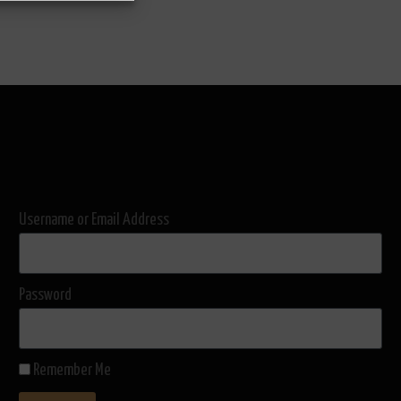
Username or Email Address
Password
Remember Me