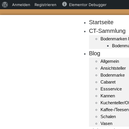
Anmelden
Registrieren
Elementor Debugger
Startseite
CT-Sammlung
Bodenmarken
Bodenma
Blog
Allgemein
Ansichtsteller
Bodenmarke
Cabaret
Essservice
Kannen
Kuchenteller/Ob
Kaffee-/Teeser
Schalen
Vasen