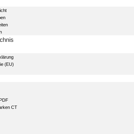
icht
ben
iten
n
chnis
klärung
ie (EU)
 PDF
rken CT