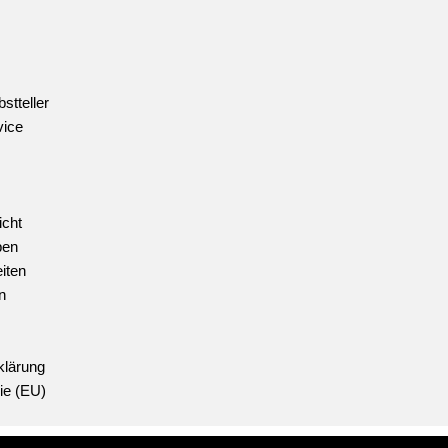
stteller
vice
icht
ben
iten
n
klärung
ie (EU)