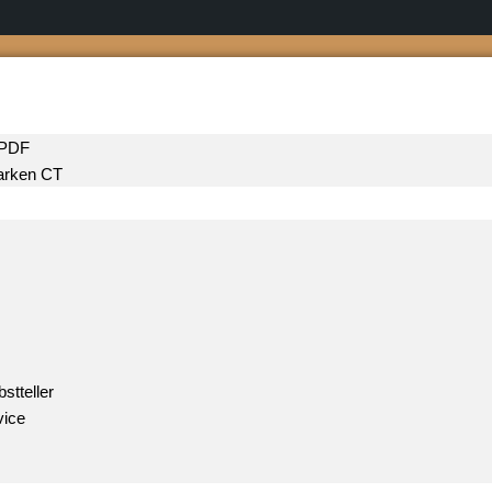
 PDF
rken CT
stteller
vice