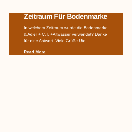
Zeitraum Für Bodenmarke
In welchem Zeitraum wurde die Bodenmarke
& Adler + C.T. +Altwasser verwendet? Danke
für eine Antwort. Viele Grüße Ute
Read More
Komplettes TPM-Service,
Alter? Wert?
Hallo zusammen, ich habe hier wohl etwas
Interessantes für Euch, von dem ich nicht
weiß, woher es kommt und was es genau ist.
Auf den