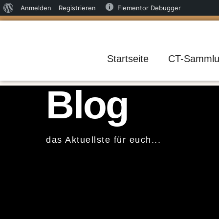
Über
Anmelden
Registrieren
Elementor Debugger
Zum
WordPress
Inhalt
springen
Startseite
CT-Sammlu
Blog
das Aktuellste für euch...