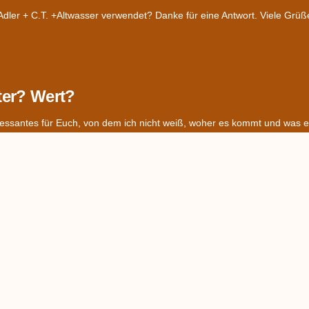
ler + C.T. +Altwasser verwendet? Danke für eine Antwort. Viele Grüß
ter? Wert?
essantes für Euch, von dem ich nicht weiß, woher es kommt und was es
 Streublümchen (?)
 des Geschirrs meiner Mutter eingestellt. Wir kennen den Namen des Dek