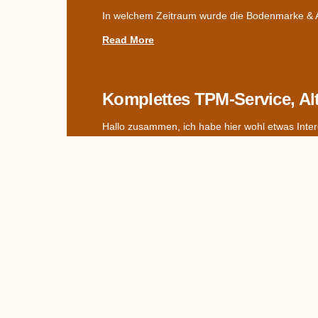
In welchem Zeitraum wurde die Bodenmarke & Ad
Read More
Komplettes TPM-Service, Al
Hallo zusammen, ich habe hier wohl etwas Inter
Read More
Name Des Dekors Gesucht –
Hallo miteinander! Ich hab jetzt mal zwei Bilder
Read More