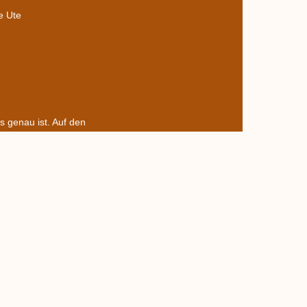
e Ute
 genau ist. Auf den
ors nicht – kennt ihr diesen vielleicht?