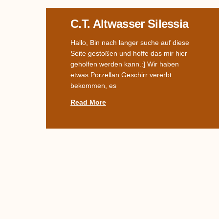
C.T. Altwasser Silessia
Hallo, Bin nach langer suche auf diese
Seite gestoßen und hoffe das mir hier
geholfen werden kann.:] Wir haben
etwas Porzellan Geschirr vererbt
bekommen, es
Read More
Name Des Dekors
Gesucht –
Streublümchen (?)