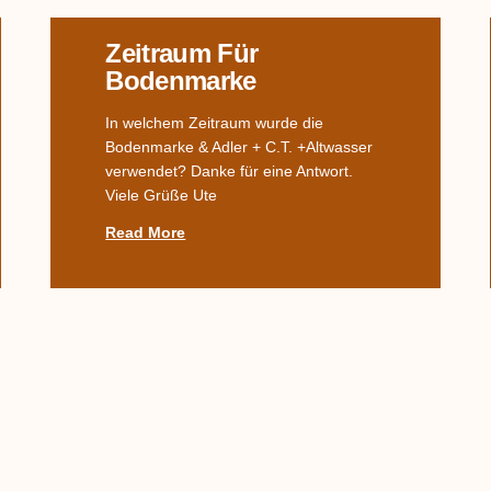
Zeitraum Für
Bodenmarke
In welchem Zeitraum wurde die
Bodenmarke & Adler + C.T. +Altwasser
verwendet? Danke für eine Antwort.
Viele Grüße Ute
Read More
Kanne In Form Einer
Katze
Moin moin zusammen , wir haben eine