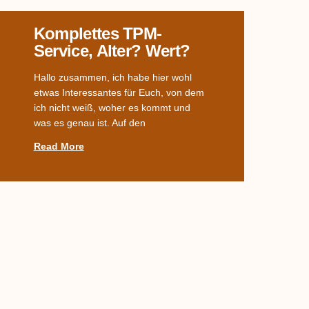
Komplettes TPM-
Service, Alter? Wert?
Hallo zusammen, ich habe hier wohl
etwas Interessantes für Euch, von dem
ich nicht weiß, woher es kommt und
was es genau ist. Auf den
Read More
Welches Dekor?
Habe ein Service von meiner Uroma
geerbt. Leider fehlen die Suppenteller.
Kann mir jemand sagen, um welches