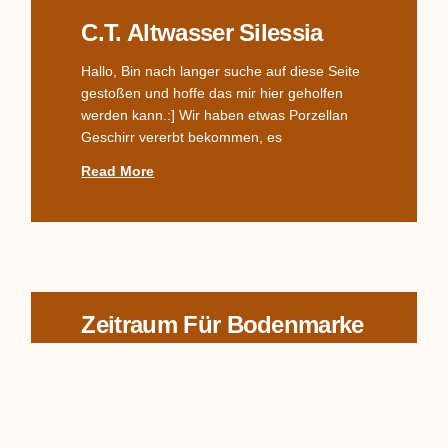
C.T. Altwasser Silessia
Hallo, Bin nach langer suche auf diese Seite
gestoßen und hoffe das mir hier geholfen
werden kann.:] Wir haben etwas Porzellan
Geschirr vererbt bekommen, es
Read More
Zeitraum Für Bodenmarke
In welchem Zeitraum wurde die Bodenmarke
& Adler + C.T. +Altwasser verwendet? Danke
für eine Antwort. Viele Grüße Ute
Read More