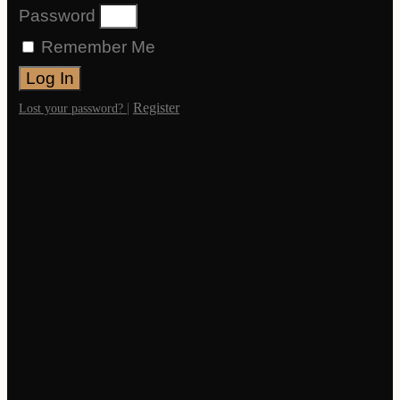
Password
Remember Me
Log In
|
Register
Lost your password?