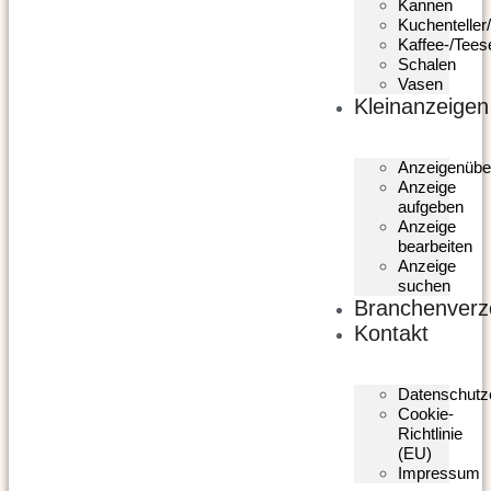
Kannen
Kuchenteller/
Kaffee-/Tees
Schalen
Vasen
Kleinanzeigen
Anzeigenübe
Anzeige
aufgeben
Anzeige
bearbeiten
Anzeige
suchen
Branchenverz
Kontakt
Datenschutz
Cookie-
Richtlinie
(EU)
Impressum