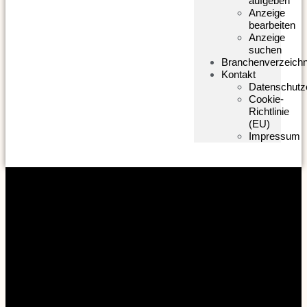
aufgeben
Anzeige
bearbeiten
Anzeige
suchen
Branchenverzeichn
Kontakt
Datenschutz
Cookie-
Richtlinie
(EU)
Impressum