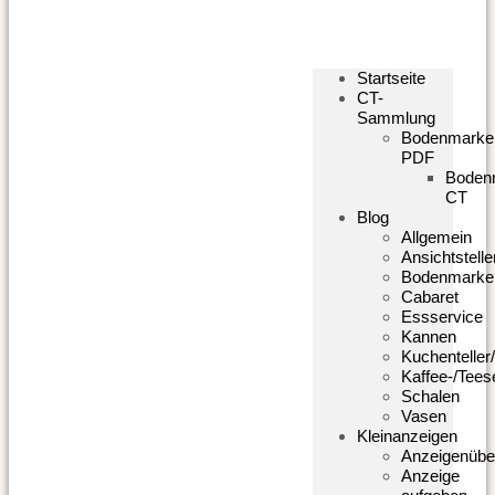
Startseite
CT-
Sammlung
Bodenmarke
PDF
Boden
CT
Blog
Allgemein
Ansichtstelle
Bodenmarke
Cabaret
Essservice
Kannen
Kuchenteller/
Kaffee-/Tees
Schalen
Vasen
Kleinanzeigen
Anzeigenübe
Anzeige