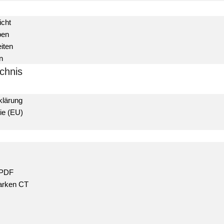
icht
ben
iten
n
chnis
klärung
ie (EU)
 PDF
rken CT