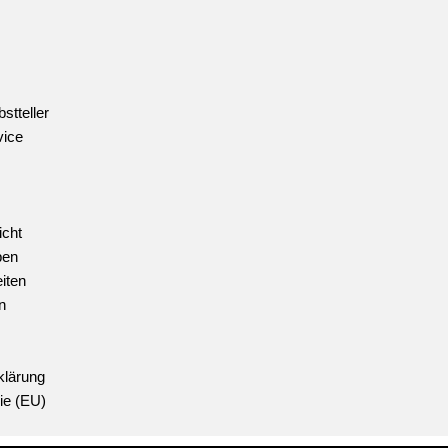
stteller
vice
icht
ben
iten
n
klärung
ie (EU)