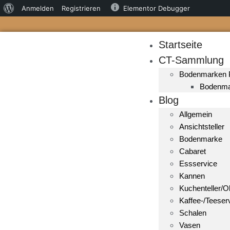
Anmelden
Registrieren
Elementor Debugger
Startseite
CT-Sammlung
Bodenmarken
Bodenma
Blog
Allgemein
Ansichtsteller
Bodenmarke
Cabaret
Essservice
Kannen
Kuchenteller/Ob
Kaffee-/Teeser
Schalen
Vasen