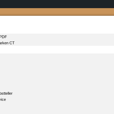
 PDF
rken CT
stteller
vice