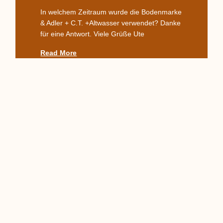
In welchem Zeitraum wurde die Bodenmarke
& Adler + C.T. +Altwasser verwendet? Danke
für eine Antwort. Viele Grüße Ute
Read More
Komplettes TPM-Service,
Alter? Wert?
Hallo zusammen, ich habe hier wohl etwas
Interessantes für Euch, von dem ich nicht
weiß, woher es kommt und was es genau ist.
Auf den
Read More