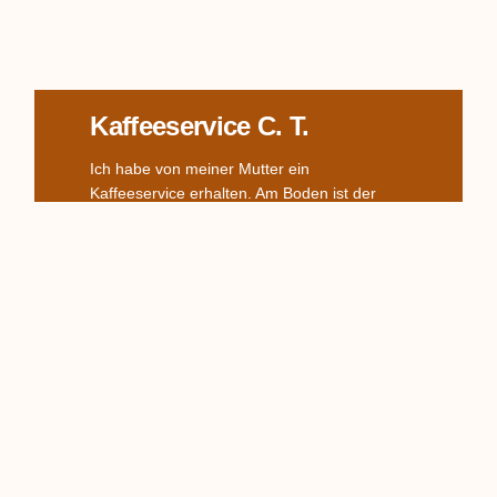
Kaffeeservice C. T.
Ich habe von meiner Mutter ein
Kaffeeservice erhalten. Am Boden ist der
Adler- Stempel und C.T., sowie die
Zahlenreihe 11 2 62 10 aufgebracht. Ich
Read More
TPM Schalen 1850-1860
Hi, besitze ein Pendant wunderschöner
TPM-Schalen, kann sie auch identifizieren
anhand des Stempels (1850) und jemand
möchte sie mir für 50 Euro das Stück