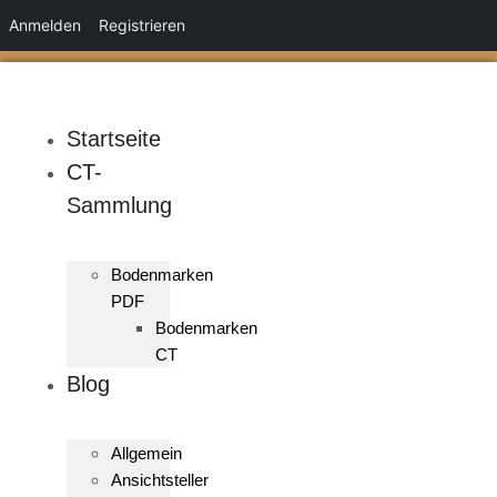
Anmelden
Registrieren
Zum
Inhalt
springen
Startseite
CT-
Sammlung
Bodenmarken
PDF
Bodenmarken
CT
Blog
Allgemein
Ansichtsteller