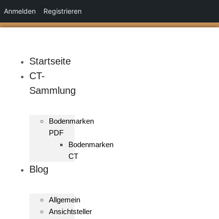
Anmelden
Registrieren
Zum
Inhalt
springen
Startseite
CT-
Sammlung
Bodenmarken
PDF
Bodenmarken
CT
Blog
Allgemein
Ansichtsteller