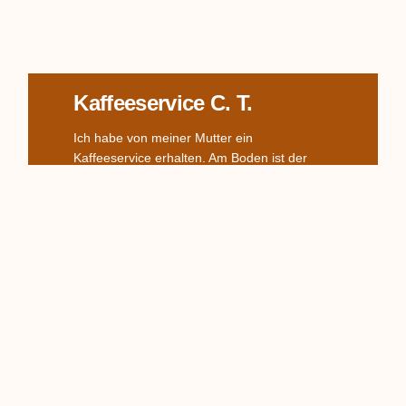
Kaffeeservice C. T.
Ich habe von meiner Mutter ein
Kaffeeservice erhalten. Am Boden ist der
Adler- Stempel und C.T., sowie die
Zahlenreihe 11 2 62 10 aufgebracht. Ich
Read More
TPM Schalen 1850-1860
Hi, besitze ein Pendant wunderschöner
TPM-Schalen, kann sie auch identifizieren
anhand des Stempels (1850) und jemand
möchte sie mir für 50 Euro das Stück