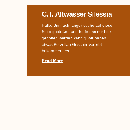
C.T. Altwasser Silessia
Hallo, Bin nach langer suche auf diese
Seite gestoßen und hoffe das mir hier
geholfen werden kann.:] Wir haben
etwas Porzellan Geschirr vererbt
bekommen, es
Read More
Name Des Dekors
Gesucht –
Streublümchen (?)