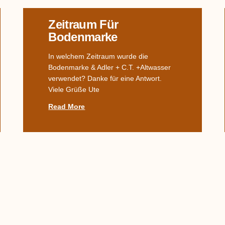
Zeitraum Für
Bodenmarke
In welchem Zeitraum wurde die
Bodenmarke & Adler + C.T. +Altwasser
verwendet? Danke für eine Antwort.
Viele Grüße Ute
Read More
Kanne In Form Einer
Katze
Moin moin zusammen , wir haben eine