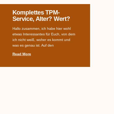
Komplettes TPM-
Service, Alter? Wert?
Hallo zusammen, ich habe hier wohl
etwas Interessantes für Euch, von dem
ich nicht weiß, woher es kommt und
was es genau ist. Auf den
Read More
Welches Dekor?
Habe ein Service von meiner Uroma
geerbt. Leider fehlen die Suppenteller.
Kann mir jemand sagen, um welches