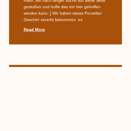
Hallo, Bin nach langer suche auf diese Seite
gestoßen und hoffe das mir hier geholfen
werden kann.:] Wir haben etwas Porzellan
Geschirr vererbt bekommen, es
Read More
Zeitraum Für Bodenmarke
In welchem Zeitraum wurde die Bodenmarke
& Adler + C.T. +Altwasser verwendet? Danke
für eine Antwort. Viele Grüße Ute
Read More