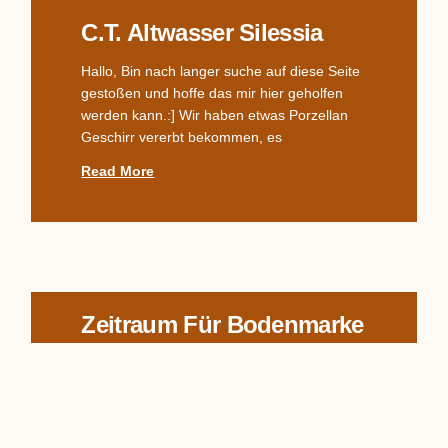
C.T. Altwasser Silessia
Hallo, Bin nach langer suche auf diese Seite
gestoßen und hoffe das mir hier geholfen
werden kann.:] Wir haben etwas Porzellan
Geschirr vererbt bekommen, es
Read More
Zeitraum Für Bodenmarke
In welchem Zeitraum wurde die Bodenmarke
& Adler + C.T. +Altwasser verwendet? Danke
für eine Antwort. Viele Grüße Ute
Read More