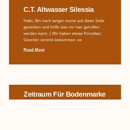
C.T. Altwasser Silessia
Hallo, Bin nach langer suche auf diese Seite
gestoßen und hoffe das mir hier geholfen
werden kann.:] Wir haben etwas Porzellan
Geschirr vererbt bekommen, es
Read More
Zeitraum Für Bodenmarke
In welchem Zeitraum wurde die Bodenmarke
& Adler + C.T. +Altwasser verwendet? Danke
für eine Antwort. Viele Grüße Ute
Read More