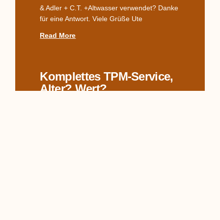
& Adler + C.T. +Altwasser verwendet? Danke
für eine Antwort. Viele Grüße Ute
Read More
Komplettes TPM-Service,
Alter? Wert?
Hallo zusammen, ich habe hier wohl etwas
Interessantes für Euch, von dem ich nicht
weiß, woher es kommt und was es genau ist.
Auf den
Read More
Name Des Dekors
Gesucht – Streublümchen