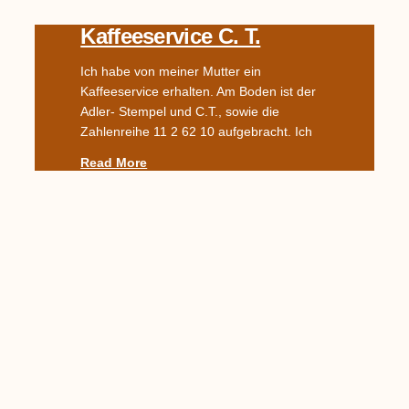
Kaffeeservice C. T.
Ich habe von meiner Mutter ein
Kaffeeservice erhalten. Am Boden ist der
Adler- Stempel und C.T., sowie die
Zahlenreihe 11 2 62 10 aufgebracht. Ich
Read More
TPM Schalen 1850-1860
Hi, besitze ein Pendant wunderschöner
TPM-Schalen, kann sie auch identifizieren
anhand des Stempels (1850) und jemand
möchte sie mir für 50 Euro das Stück
abkaufen.
Read More
Wer Kann Was Dazu