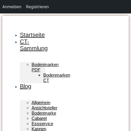
Anmelden
Registrieren
Zum
Inhalt
springen
Startseite
CT-
Sammlung
Bodenmarken
PDF
Bodenmarken
CT
Blog
Allgemein
Ansichtsteller
Bodenmarke
Cabaret
Essservice
Kannen