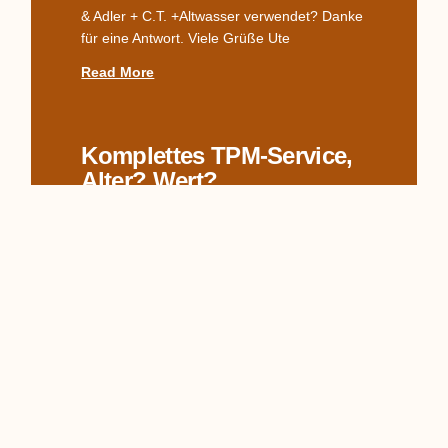
& Adler + C.T. +Altwasser verwendet? Danke
für eine Antwort. Viele Grüße Ute
Read More
Komplettes TPM-Service,
Alter? Wert?
Hallo zusammen, ich habe hier wohl etwas
Interessantes für Euch, von dem ich nicht
weiß, woher es kommt und was es genau ist.
Auf den
Read More
Name Des Dekors
Gesucht – Streublümchen