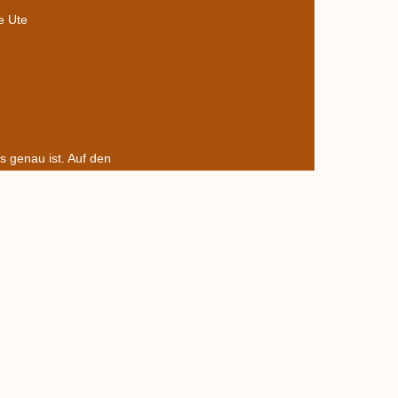
e Ute
 genau ist. Auf den
ors nicht – kennt ihr diesen vielleicht?