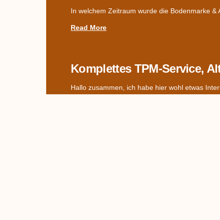
In welchem Zeitraum wurde die Bodenmarke & Ad
Read More
Komplettes TPM-Service, Al
Hallo zusammen, ich habe hier wohl etwas Inter
Read More
Name Des Dekors Gesucht –
Hallo miteinander! Ich hab jetzt mal zwei Bilder
Read More