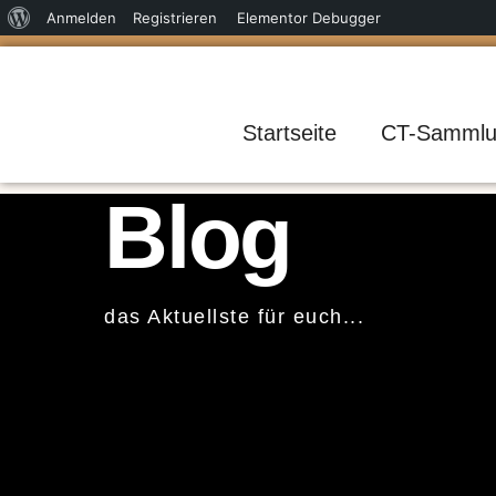
Über
Anmelden
Registrieren
Elementor Debugger
Zum
WordPress
Inhalt
springen
Startseite
CT-Sammlu
Blog
das Aktuellste für euch...