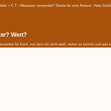
ler + C.T. +Altwasser verwendet? Danke für eine Antwort. Viele Grüß
ter? Wert?
essantes für Euch, von dem ich nicht weiß, woher es kommt und was es
 Streublümchen (?)
 des Geschirrs meiner Mutter eingestellt. Wir kennen den Namen des Dek