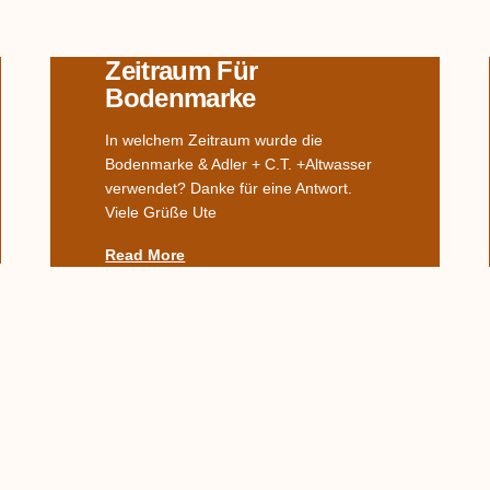
Zeitraum Für
Bodenmarke
In welchem Zeitraum wurde die
Bodenmarke & Adler + C.T. +Altwasser
verwendet? Danke für eine Antwort.
Viele Grüße Ute
Read More
Kanne In Form Einer
Katze
Moin moin zusammen , wir haben eine