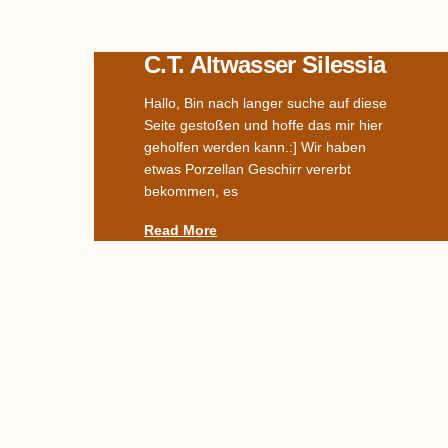
C.T. Altwasser Silessia
Hallo, Bin nach langer suche auf diese
Seite gestoßen und hoffe das mir hier
geholfen werden kann.:] Wir haben
etwas Porzellan Geschirr vererbt
bekommen, es
Read More
Name Des Dekors
Gesucht –
Streublümchen (?)