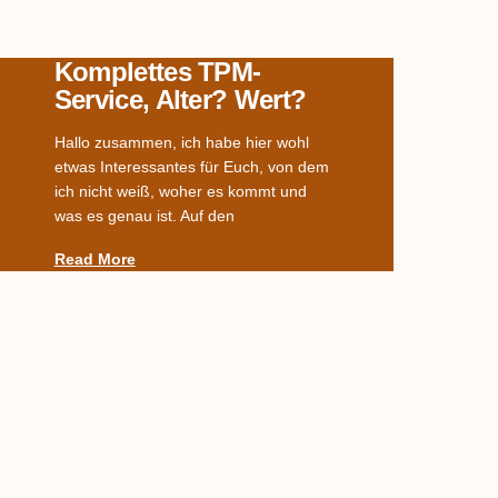
Komplettes TPM-
Service, Alter? Wert?
Hallo zusammen, ich habe hier wohl
etwas Interessantes für Euch, von dem
ich nicht weiß, woher es kommt und
was es genau ist. Auf den
Read More
Welches Dekor?
Habe ein Service von meiner Uroma
geerbt. Leider fehlen die Suppenteller.