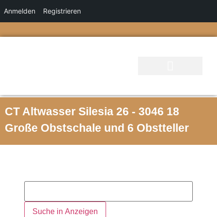
Anmelden
Registrieren
CT Altwasser Silesia 26 - 3046 18
Große Obstschale und 6 Obstteller