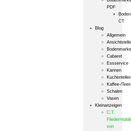
PDF
Boden
CT
Blog
Allgemein
Ansichtstelle
Bodenmark
Cabaret
Essservice
Kannen
Kuchenteller
Kaffee-/Tees
Schalen
Vasen
Kleinanzeigen
C.T.
Fliedermust
von