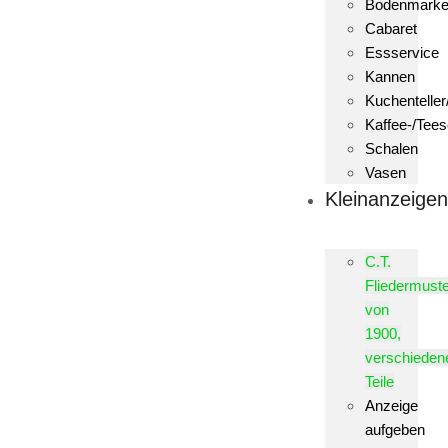
Bodenmark
Cabaret
Essservice
Kannen
Kuchenteller
Kaffee-/Tees
Schalen
Vasen
Kleinanzeige
C.T.
Fliedermust
von
1900,
verschieden
Teile
Anzeige
aufgeben