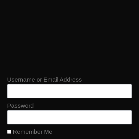
Username or Email Address
Password
Remember Me