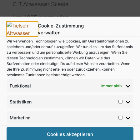
C.T.Altwasser Silesia
Um 1925 entstanden
Cookie-Zustimmung
ovale Form
verwalten
Wir verwenden Technologien wie Cookies, um Geräteinformationen zu
leider ohne Deckel ![/bscolumns]
speichern und/oder darauf zuzugreifen. Wir tun dies, um das Surferlebnis
[bscolumns class=“one_half_last_clear“]
zu verbessern und um personalisierte Werbung anzuzeigen. Wenn Sie
diesen Technologien zustimmen, können wir Daten wie das
[/bscolumns][bscolumns
Surfverhalten oder eindeutige IDs auf dieser Website verarbeiten. Wenn
Sie Ihre Zustimmung nicht erteilen oder zurückziehen, können
class=“clear“][/bscolumns]
bestimmte Funktionen beeinträchtigt werden.
Funktional
Immer aktiv
Statistiken
Marketing
Cookies akzeptieren