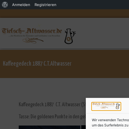
Anmelden
Registrieren
Kaffeegedeck 1887 C.T.Altwasser
Kaffeegedeck 1887 C.T. Altwasser (Stempel , Marke)
Tasse: Die goldenen Punkte in den gelben Blüten sind leicht 
Wir verwenden Technolo
um das Surferlebnis z