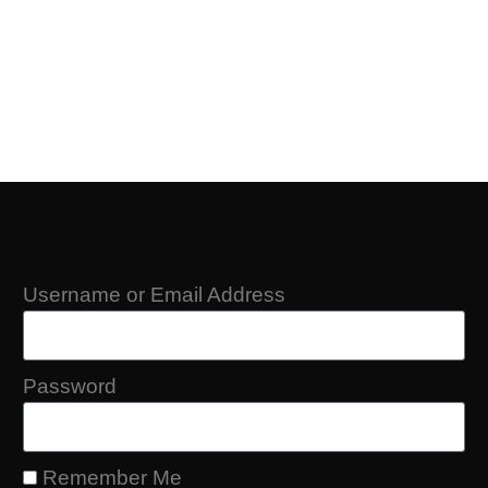
Username or Email Address
Password
Remember Me