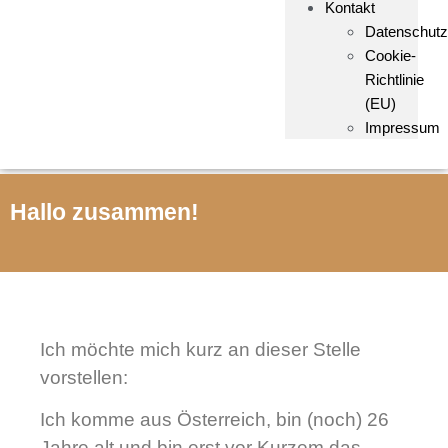
Kontakt
Datenschutz
Cookie-
Richtlinie
(EU)
Impressum
Hallo zusammen!
Ich möchte mich kurz an dieser Stelle
vorstellen:
Ich komme aus Österreich, bin (noch) 26
Jahre alt und bin erst vor Kurzem das