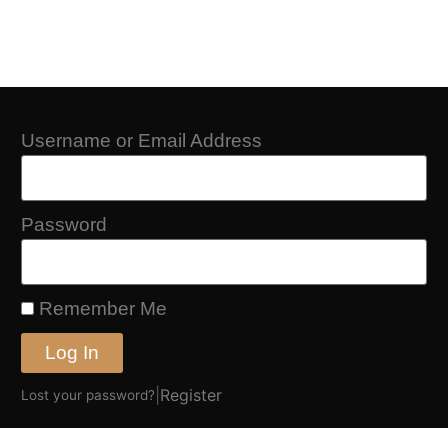
Username or Email Address
Password
Remember Me
Log In
|
Register
Lost your password?