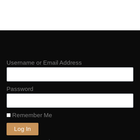
Username or Email Address
Password
Remember Me
Log In